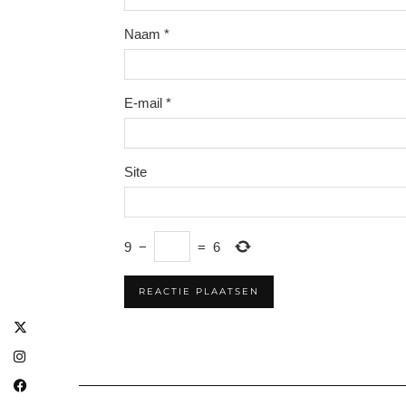
Naam
*
E-mail
*
Site
9
−
=
6