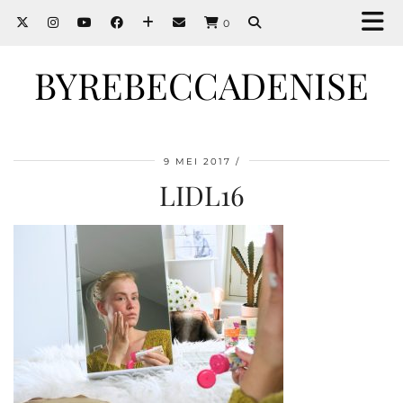
0
BYREBECCADENISE
9 MEI 2017
LIDL16