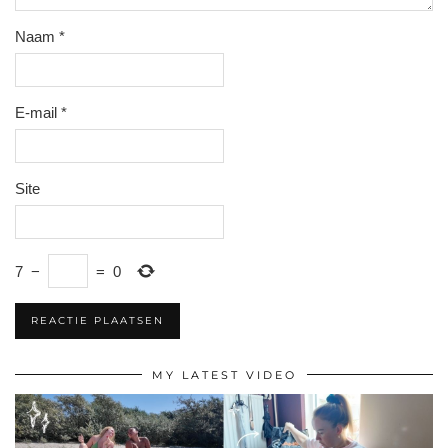
Naam
*
E-mail
*
Site
7
−
=
0
MY LATEST VIDEO