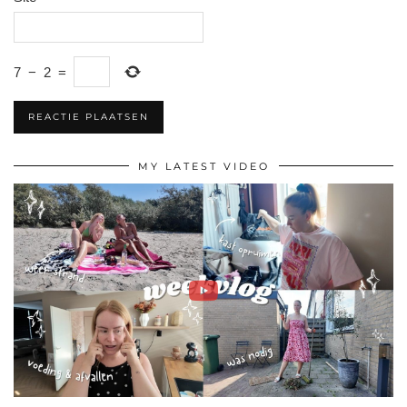
7
−
2
=
MY LATEST VIDEO