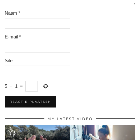
Naam
*
E-mail
*
Site
5
−
1
=
MY LATEST VIDEO