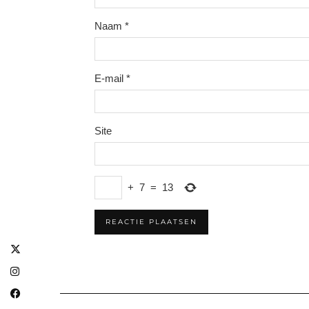
Naam
*
E-mail
*
Site
+
7
=
13