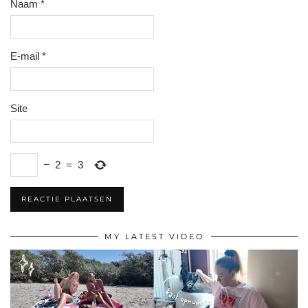
Naam
*
E-mail
*
Site
−
2
=
3
MY LATEST VIDEO