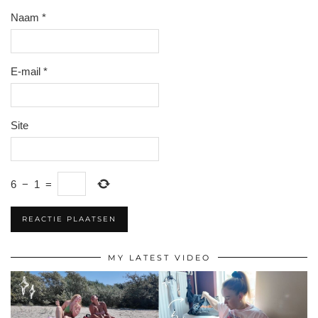
Naam
*
E-mail
*
Site
6
−
1
=
MY LATEST VIDEO