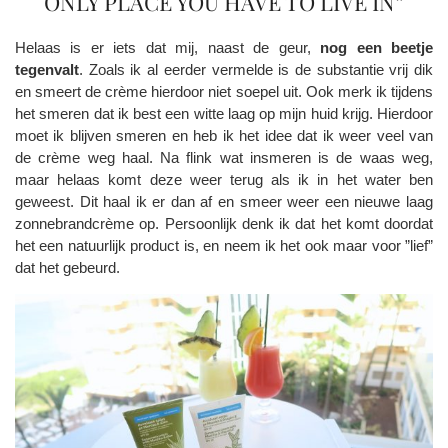
ONLY PLACE YOU HAVE TO LIVE IN”
Helaas is er iets dat mij, naast de geur,
nog een beetje
tegenvalt
. Zoals ik al eerder vermelde is de substantie vrij dik
en smeert de crème hierdoor niet soepel uit. Ook merk ik tijdens
het smeren dat ik best een witte laag op mijn huid krijg. Hierdoor
moet ik blijven smeren en heb ik het idee dat ik weer veel van
de crème weg haal. Na flink wat insmeren is de waas weg,
maar helaas komt deze weer terug als ik in het water ben
geweest. Dit haal ik er dan af en smeer weer een nieuwe laag
zonnebrandcrème op. Persoonlijk denk ik dat het komt doordat
het een natuurlijk product is, en neem ik het ook maar voor ”lief”
dat het gebeurd.