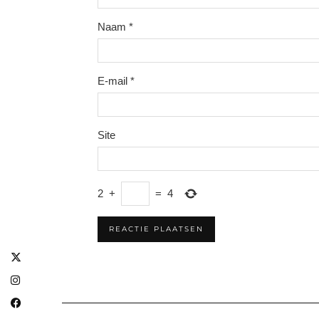
Naam
*
E-mail
*
Site
2
+
=
4