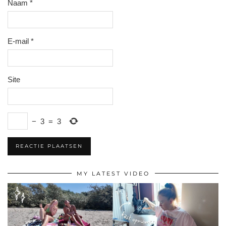
Naam
*
E-mail
*
Site
−
3
=
3
MY LATEST VIDEO