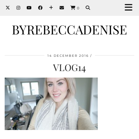
0
BYREBECCADENISE
14 DECEMBER 2016
VLOG14