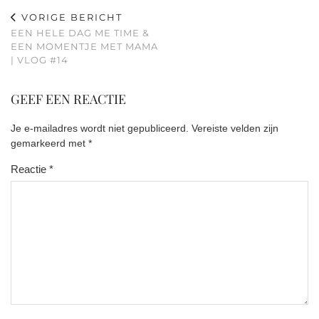
VORIGE BERICHT
EEN HELE DAG ME TIME &
EEN MOMENTJE MET MAMA
| VLOG #14
GEEF EEN REACTIE
Je e-mailadres wordt niet gepubliceerd.
Vereiste velden zijn
gemarkeerd met
*
Reactie
*