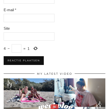
E-mail
*
Site
4
−
=
1
MY LATEST VIDEO