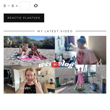
8
−
6
=
MY LATEST VIDEO