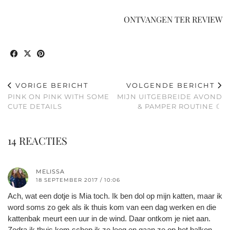
ONTVANGEN TER REVIEW
VORIGE BERICHT
VOLGENDE BERICHT
PINK ON PINK WITH SOME
MIJN UITGEBREIDE AVOND
CUTE DETAILS
& PAMPER ROUTINE ☾
14 REACTIES
MELISSA
18 SEPTEMBER 2017 / 10:06
Ach, wat een dotje is Mia toch. Ik ben dol op mijn katten, maar ik
word soms zo gek als ik thuis kom van een dag werken en die
kattenbak meurt een uur in de wind. Daar ontkom je niet aan.
Zodra ik thuis kom schep ik ze leeg en gaan ze op het balkon.