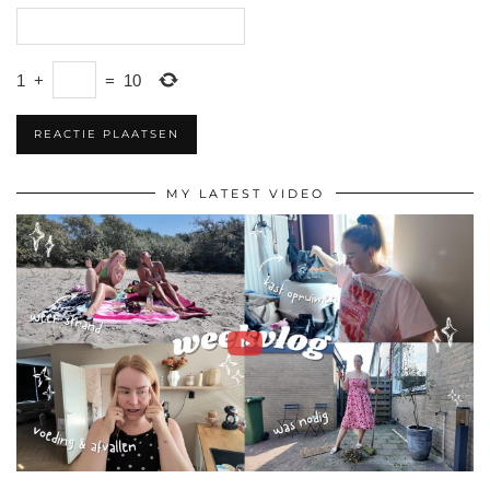
1
+
=
10
MY LATEST VIDEO