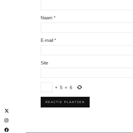
Naam
*
E-mail
*
Site
+
5
=
6