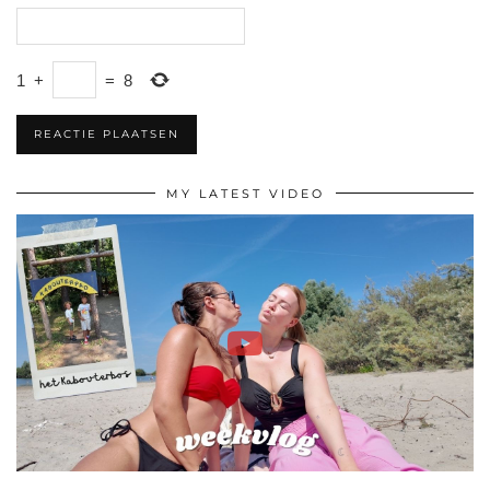
1
+
=
8
MY LATEST VIDEO