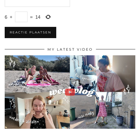
6
+
=
14
MY LATEST VIDEO