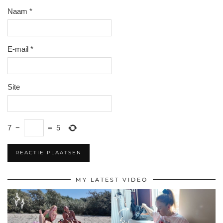
Naam
*
E-mail
*
Site
7
−
=
5
MY LATEST VIDEO