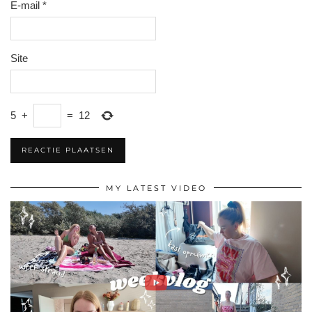
E-mail
*
Site
5
+
=
12
MY LATEST VIDEO