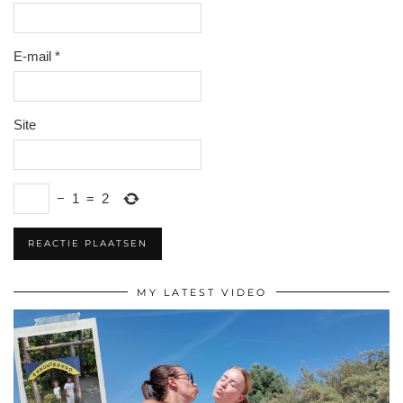
E-mail
*
Site
−
1
=
2
MY LATEST VIDEO