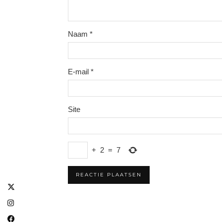
Naam
*
E-mail
*
Site
+
2
=
7