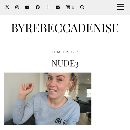
0
BYREBECCADENISE
11 MEI 2017
NUDE3