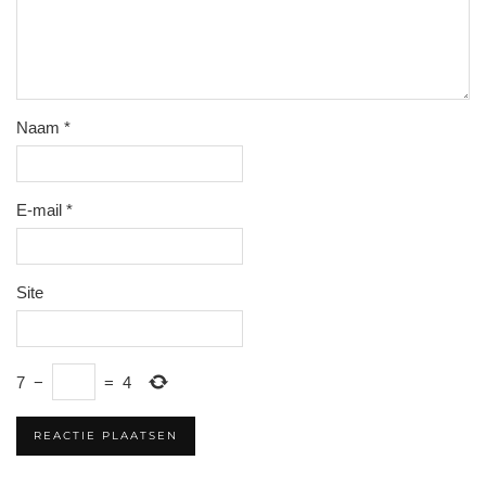
Naam
*
E-mail
*
Site
7
−
=
4