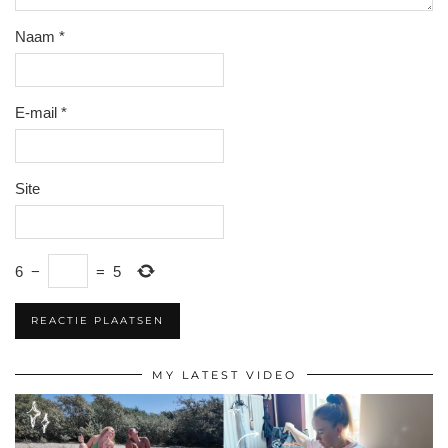
Naam
*
E-mail
*
Site
6
−
=
5
MY LATEST VIDEO