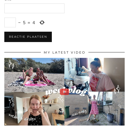
−
5
=
4
MY LATEST VIDEO