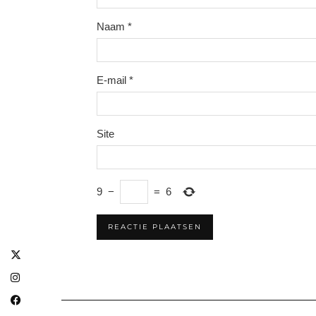
Naam
*
E-mail
*
Site
9
−
=
6