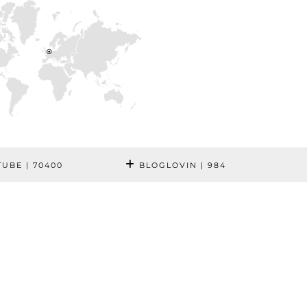
TUBE
| 70400
BLOGLOVIN
| 984