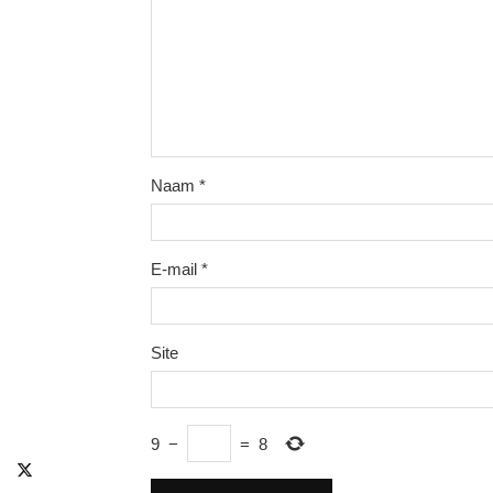
Naam
*
E-mail
*
Site
9
−
=
8