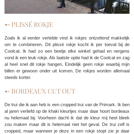
➸ PLISSÉ ROKJE
Zoals ik al eerder vertelde vind ik rokjes ontzettend makkelijk
om te combineren. Dit plissé rokje kocht ik per toeval bij de
Coolcat. Ik had zo een beetje elke winkel gehad en nergens
vond ik een leuk rokje. Als laatste optie had ik de Coolcat en zag
al heel snel dit rokje hangen. Eindelijk geen rokje waarbij mijn
billen er gewoon onder uit komen. De rokjes worden allemaal
steeds korter.
➸ BORDEAUX CUT OUT
De trui die ik aan heb is een cropped trui van de Primark. Ik ben
al jaren verliefd op de khaki kleurtjes maar daar hoort bordeaux
nu helemaal bij. Voorheen dacht ik dat de kleur mij heel bleek
zou maken maar dit is helemaal niet het geval. De trui zelf is
cropped, maar wanneer je deze in een rokje stopt zie je daar