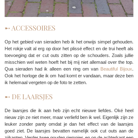
➸ ACCESSOIRES
Op het gebied van sieraden heb ik het onwijs simpel gehouden.
Het rokje valt al erg op door het plissé effect en de trui heeft als
toevoeging dat er cut outs zitten op de schouders. Zoals jullie
misschien wel weten hoeft het bij mij niet allemaal over the top.
Qua sieraden had ik alleen een ring om van
Beautiful Bijoux
.
Ook het horloge die ik om had komt er vandaan, maar deze ben
ik helemaal vergeten op de foto te zetten.
➸ DE LAARSJES
De laarsjes die ik aan heb zijn echt nieuwe liefdes. Oké heel
nieuw zijn ze niet meer, maar verliefd ben ik wel. Eigenlijk zijn ze
leuker zonder panty omdat je dan het effect van de laarsjes
goed ziet. De laarsjes bevatten namelijk ook cut outs aan de
zijkanten. Verder twee gouden riempjes en op de achterkant een