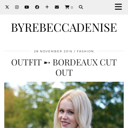
0
BYREBECCADENISE
28 NOVEMBER 2016
FASHION
OUTFIT ➸ BORDEAUX CUT
OUT