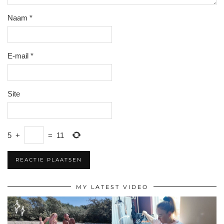
Naam
*
E-mail
*
Site
5
+
=
11
MY LATEST VIDEO