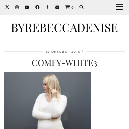
0
BYREBECCADENISE
12 OKTOBER 2016
COMFY-WHITE3