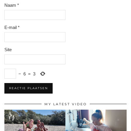
Naam
*
E-mail
*
Site
−
6
=
3
MY LATEST VIDEO