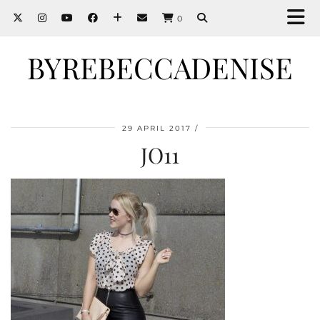
0
BYREBECCADENISE
29 APRIL 2017
JO11