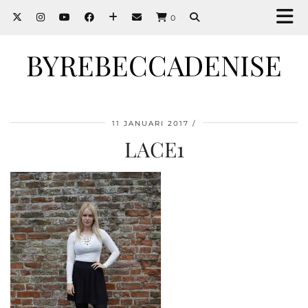
0
BYREBECCADENISE
11 JANUARI 2017
LACE1