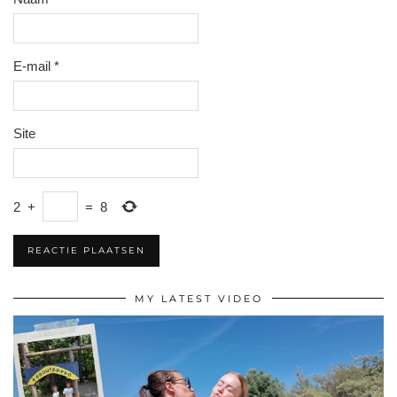
E-mail
*
Site
2
+
=
8
MY LATEST VIDEO