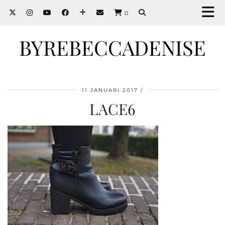
0
BYREBECCADENISE
11 JANUARI 2017
LACE6