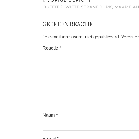
VORIGE BERICHT
OUTFIT ☾ WITTE STRANDJURK, MAAR DAN
GEEF EEN REACTIE
Je e-mailadres wordt niet gepubliceerd.
Vereiste
Reactie
*
Naam
*
E-mail
*