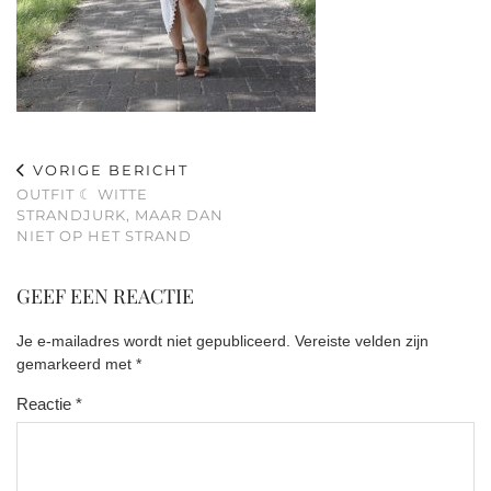
VORIGE BERICHT
OUTFIT ☾ WITTE
STRANDJURK, MAAR DAN
NIET OP HET STRAND
GEEF EEN REACTIE
Je e-mailadres wordt niet gepubliceerd.
Vereiste velden zijn
gemarkeerd met
*
Reactie
*