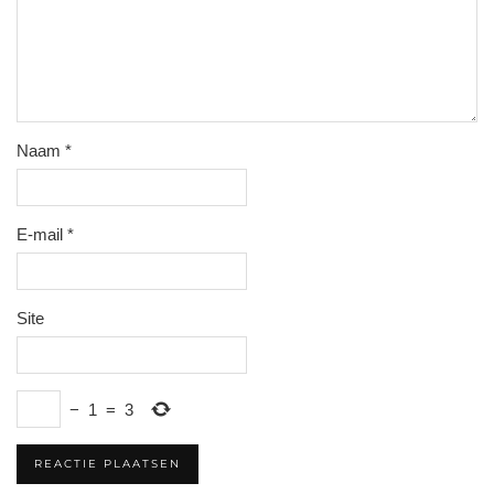
Naam
*
E-mail
*
Site
−
1
=
3