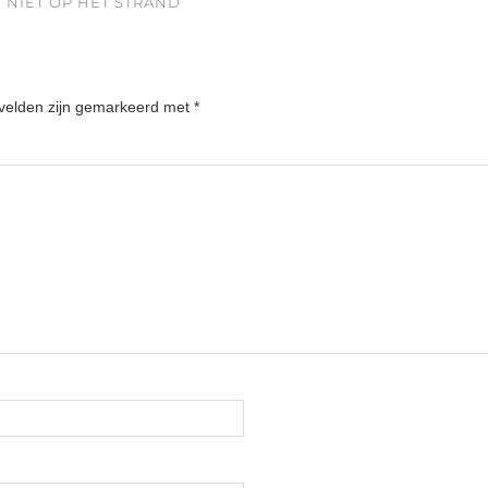
 NIET OP HET STRAND
 velden zijn gemarkeerd met
*