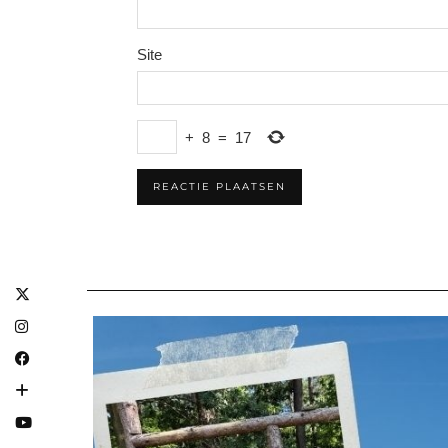
Site
+
8
=
17