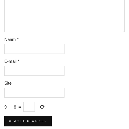
Naam
*
E-mail
*
Site
9
−
8
=