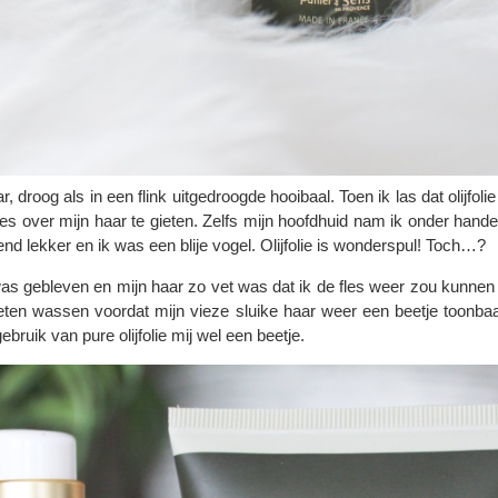
droog als in een flink uitgedroogde hooibaal. Toen ik las dat olijfolie
s over mijn haar te gieten. Zelfs mijn hoofdhuid nam ik onder handen
nd lekker en ik was een blije vogel. Olijfolie is wonderspul! Toch…?
 was gebleven en mijn haar zo vet was dat ik de fles weer zou kunnen vu
eten wassen voordat mijn vieze sluike haar weer een beetje toonbaar 
bruik van pure olijfolie mij wel een beetje.