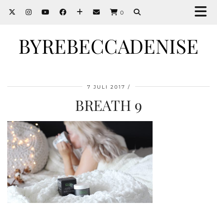
0
BYREBECCADENISE
7 JULI 2017
BREATH 9