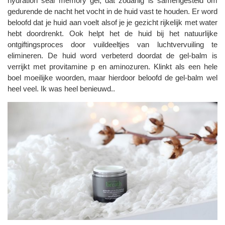
hydration seal memory gel, dat zodanig is samengesteld om
gedurende de nacht het vocht in de huid vast te houden. Er word
beloofd dat je huid aan voelt alsof je je gezicht rijkelijk met water
hebt doordrenkt. Ook helpt het de huid bij het natuurlijke
ontgiftingsproces door vuildeeltjes van luchtvervuiling te
elimineren. De huid word verbeterd doordat de gel-balm is
verrijkt met provitamine p en aminozuren. Klinkt als een hele
boel moeilijke woorden, maar hierdoor beloofd de gel-balm wel
heel veel. Ik was heel benieuwd..