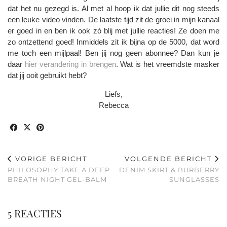
dat het nu gezegd is. Al met al hoop ik dat jullie dit nog steeds
een leuke video vinden. De laatste tijd zit de groei in mijn kanaal
er goed in en ben ik ook zó blij met jullie reacties! Ze doen me
zo ontzettend goed! Inmiddels zit ik bijna op de 5000, dat word
me toch een mijlpaal! Ben jij nog geen abonnee? Dan kun je
daar
hier verandering in brengen
. Wat is het vreemdste masker
dat jij ooit gebruikt hebt?
Liefs,
Rebecca
VORIGE BERICHT
VOLGENDE BERICHT
PHILOSOPHY TAKE A DEEP
DENIM SKIRT & BURBERRY
BREATH NIGHT GEL-BALM
SUNGLASSES
5 REACTIES