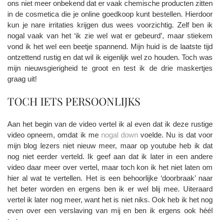
ons niet meer onbekend dat er vaak chemische producten zitten
in de cosmetica die je online goedkoop kunt bestellen. Hierdoor
kun je nare irritaties krijgen dus wees voorzichtig. Zelf ben ik
nogal vaak van het ‘ik zie wel wat er gebeurd’, maar stiekem
vond ik het wel een beetje spannend. Mijn huid is de laatste tijd
ontzettend rustig en dat wil ik eigenlijk wel zo houden. Toch was
mijn nieuwsgierigheid te groot en test ik de drie maskertjes
graag uit!
TOCH IETS PERSOONLIJKS
Aan het begin van de video vertel ik al even dat ik deze rustige
video opneem, omdat ik me
nogal down
voelde. Nu is dat voor
mijn blog lezers niet nieuw meer, maar op youtube heb ik dat
nog niet eerder verteld. Ik geef aan dat ik later in een andere
video daar meer over vertel, maar toch kon ik het niet laten om
hier al wat te vertellen. Het is een behoorlijke ‘doorbraak’ naar
het beter worden en ergens ben ik er wel blij mee. Uiteraard
vertel ik later nog meer, want het is niet niks. Ook heb ik het nog
even over een verslaving van mij en ben ik ergens ook héél