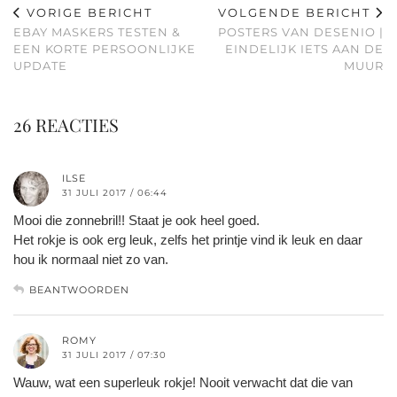
VORIGE BERICHT
VOLGENDE BERICHT
EBAY MASKERS TESTEN &
POSTERS VAN DESENIO |
EEN KORTE PERSOONLIJKE
EINDELIJK IETS AAN DE
UPDATE
MUUR
26 REACTIES
ILSE
31 JULI 2017 / 06:44
Mooi die zonnebril!! Staat je ook heel goed.
Het rokje is ook erg leuk, zelfs het printje vind ik leuk en daar
hou ik normaal niet zo van.
BEANTWOORDEN
ROMY
31 JULI 2017 / 07:30
Wauw, wat een superleuk rokje! Nooit verwacht dat die van