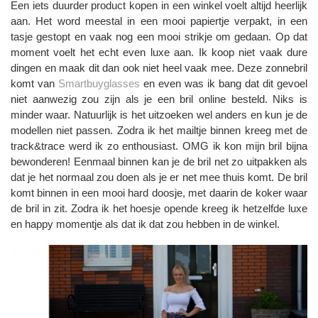
Een iets duurder product kopen in een winkel voelt altijd heerlijk
aan. Het word meestal in een mooi papiertje verpakt, in een
tasje gestopt en vaak nog een mooi strikje om gedaan. Op dat
moment voelt het echt even luxe aan. Ik koop niet vaak dure
dingen en maak dit dan ook niet heel vaak mee. Deze zonnebril
komt van
Smartbuyglasses
en even was ik bang dat dit gevoel
niet aanwezig zou zijn als je een bril online besteld. Niks is
minder waar. Natuurlijk is het uitzoeken wel anders en kun je de
modellen niet passen. Zodra ik het mailtje binnen kreeg met de
track&trace werd ik zo enthousiast. OMG ik kon mijn bril bijna
bewonderen! Eenmaal binnen kan je de bril net zo uitpakken als
dat je het normaal zou doen als je er net mee thuis komt. De bril
komt binnen in een mooi hard doosje, met daarin de koker waar
de bril in zit. Zodra ik het hoesje opende kreeg ik hetzelfde luxe
en happy momentje als dat ik dat zou hebben in de winkel.