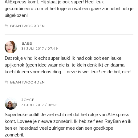
AliExpress komt. Hij staat je ook super! Heel leuk
gecombineerd zo met het topje en wat een gave zonnebril heb je
uitgekozen!
BEANTWOORDEN
BABS
31 JULI 2017 / 07:49
Dat rokje vind ik echt super leuk! Ik had ook ooit een leuke
spijkerrok (geen idee waar die is, te klein denk ik) en daarna
kocht ik een vormeloos ding… deze is wel leuk! en de bril, nice!
BEANTWOORDEN
JOYCE
31 JULI 2017 / 08:55
Superleuke outfit! Je ziet echt niet dat het rokje van AliExpress
komt. Loveee je nieuwe zonnebril. Ik heb zelf een RayBan en ik
ben er inderdaad veel zuiniger mee dan een goedkope
zonnebril.