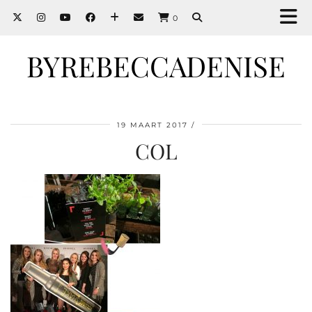
0
BYREBECCADENISE
19 MAART 2017
COL