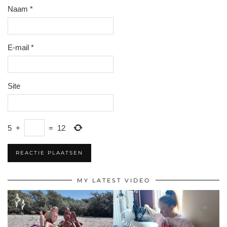
Naam
*
E-mail
*
Site
5
+
=
12
MY LATEST VIDEO