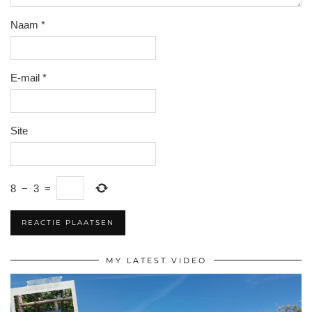
Naam
*
E-mail
*
Site
8
−
3
=
MY LATEST VIDEO