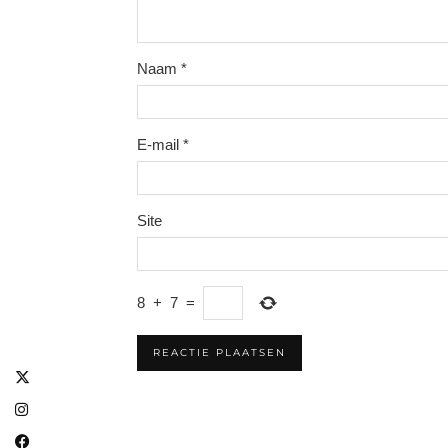
Naam
*
E-mail
*
Site
8
+
7
=