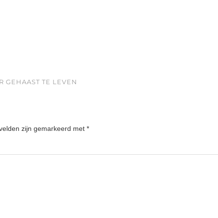
ER GEHAAST TE LEVEN
 velden zijn gemarkeerd met
*