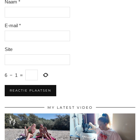
Naam
*
E-mail
*
Site
6
−
1
=
MY LATEST VIDEO