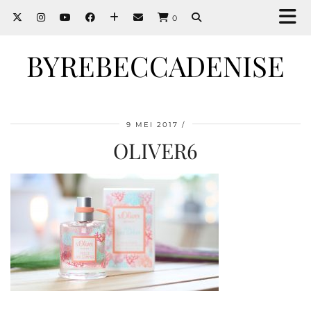
0
BYREBECCADENISE
9 MEI 2017
OLIVER6