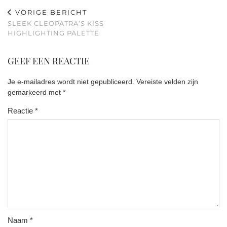
VORIGE BERICHT
SLEEK CLEOPATRA’S KISS
HIGHLIGHTING PALETTE
GEEF EEN REACTIE
Je e-mailadres wordt niet gepubliceerd.
Vereiste velden zijn
gemarkeerd met
*
Reactie
*
Naam
*