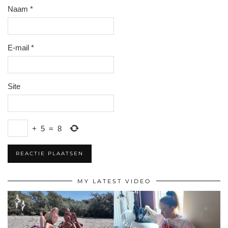
Naam
*
E-mail
*
Site
+
5
=
8
MY LATEST VIDEO