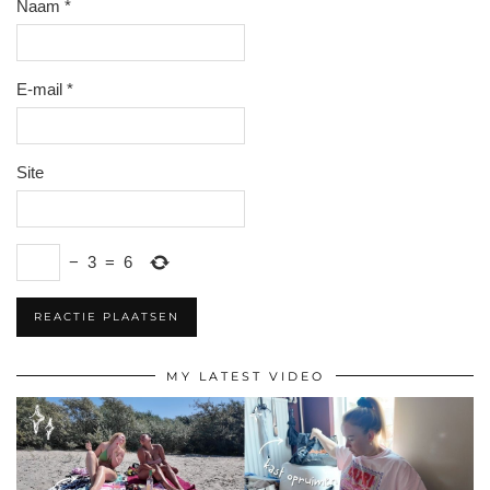
Naam
*
E-mail
*
Site
−
3
=
6
MY LATEST VIDEO